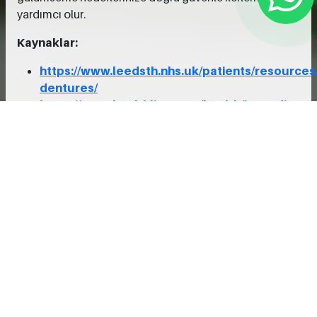
yardımcı olur.
Kaynaklar:
https://www.leedsth.nhs.uk/patients/resource
dentures/
https://www.healthline.com/health/immediate-
denture#pros-cons
https://www.webmd.com/oral-health/what-
is-a-temporary-partial-denture
https://my.clevelandclinic.org/health/treatmen
dentures
https://www.colgate.com/en-us/oral-
health/dentures/what-are-temporary-
dentures-