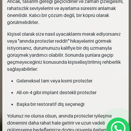
Ancak, tasarım gereği geçicidirler ve zaman çizelgesini,
rahatsızlık seviyelerini ve ayarlama süresini anlamak
önemlidir. Kalıcı bir çözüm değil, bir köprü olarak
görülmelidirler.
Kişisel olarak size nasıl uyacaklarını merak ediyorsanız
veya "anında protezler reddit" hikayelerini görmek
istiyorsanız, durumunuzu kalifiye bir diş uzmanıyla
görüşmek yardımcı olabilir. Sonunda şunlara geçip
geçmeyeceğiniz konusunda kişiselleştirilmiş rehberlik
sağlayabilirler:
Geleneksel tam veya kısmi protezler
All-on-4 gibi implant destekli protezler
Başka bir restoratif diş seçeneği
Yolunuz ne olursa olsun, anında protezler iyileşme
dönemini daha rahat hale getirir ve uzun vadeli
gülümseme hedeflerinize doğru güvenle ilerlemenize