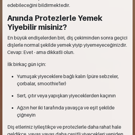
edebileceğini bildirmektedir.
Anında Protezlerle Yemek
Yiyebilir misiniz?
En büyük endişelerden biri, diş çekiminden sonra geçici
dişlerle normal şekilde yemek yiyip yiyemeyeceğinizdir.
Cevap: Evet - ama dikkatli olun.
İlk birkaç gün için:
Yumuşak yiyeceklere bağlı kalın (püre sebzeler,
çorbalar, smoothie'ler)
Sert, çıtır veya yapışkan yiyeceklerden kaçının
Ağzın her iki tarafında yavaşça ve eşit şekilde
çiğneyin
Diş etleriniz iyileştikçe ve protezlerle daha rahat hale
geldikçe, yavaş yavaş daha çeşitli yiyecekleri yeniden