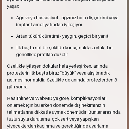
yaşar:
Ağrı veya hassasiyet - ağzınız hala diş çekimi veya
implant ameliyatından iyileşiyor
Artan tükürük üretimi - yaygın, geçici bir yanıt
İlk başta net bir şekilde konuşmakta zorluk - bu
genellikle pratikle düzelir
Özellikle iyileşen dokular hala yerleşirken, anında
protezlerin ilk başta biraz "büyük" veya alışılmadık
gelmesi normaldir, özellikle de anında protezlerden 3
gün sonra.
Healthline ve WebMD'ye göre, komplikasyonları
önlemek için bu erken dönemde diş hekiminizin
talimatlarına dikkatle uymak önemlidir. Bunlar arasında
tuzlu suyla durulama, çok sert veya yapışkan
yiyeceklerden kaçınma ve gerektiğinde ayarlama