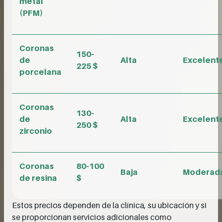
metal
(PFM)
Coronas
150-
de
Alta
Excelent
225 $
porcelana
Coronas
130-
de
Alta
Excelent
250 $
zirconio
Coronas
80-100
Baja
Moderad
de resina
$
Estos precios dependen de la clínica, su ubicación y si
se proporcionan servicios adicionales como