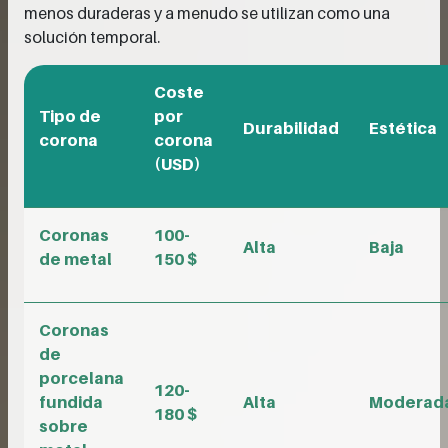
menos duraderas y a menudo se utilizan como una
solución temporal.
Coste
Tipo de
por
Durabilidad
Estética
corona
corona
(USD)
Coronas
100-
Alta
Baja
de metal
150 $
Coronas
de
porcelana
120-
fundida
Alta
Moderad
180 $
sobre