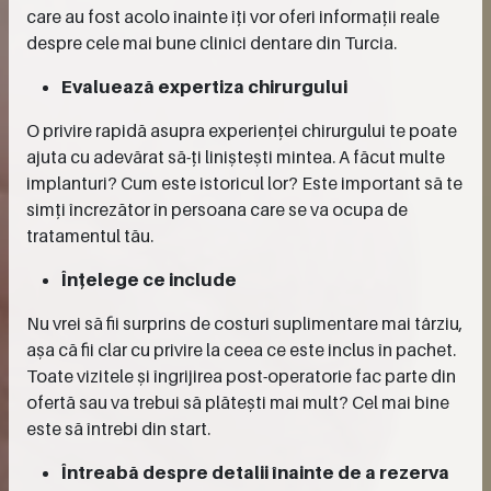
care au fost acolo înainte îți vor oferi informații reale
despre cele mai bune clinici dentare din Turcia.
Evaluează expertiza chirurgului
O privire rapidă asupra experienței chirurgului te poate
ajuta cu adevărat să-ți liniștești mintea. A făcut multe
implanturi? Cum este istoricul lor? Este important să te
simți încrezător în persoana care se va ocupa de
tratamentul tău.
Înțelege ce include
Nu vrei să fii surprins de costuri suplimentare mai târziu,
așa că fii clar cu privire la ceea ce este inclus în pachet.
Toate vizitele și îngrijirea post-operatorie fac parte din
ofertă sau va trebui să plătești mai mult? Cel mai bine
este să întrebi din start.
Întreabă despre detalii înainte de a rezerva