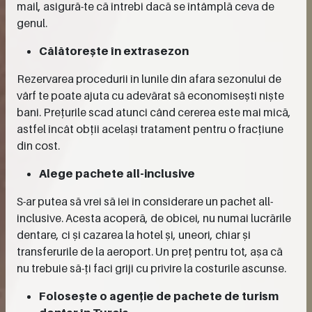
mail, asigură-te că întrebi dacă se întâmplă ceva de
genul.
Călătorește în extrasezon
Rezervarea procedurii în lunile din afara sezonului de
vârf te poate ajuta cu adevărat să economisești niște
bani. Prețurile scad atunci când cererea este mai mică,
astfel încât obții același tratament pentru o fracțiune
din cost.
Alege pachete all-inclusive
S-ar putea să vrei să iei în considerare un pachet all-
inclusive. Acesta acoperă, de obicei, nu numai lucrările
dentare, ci și cazarea la hotel și, uneori, chiar și
transferurile de la aeroport. Un preț pentru tot, așa că
nu trebuie să-ți faci griji cu privire la costurile ascunse.
Folosește o agenție de pachete de turism