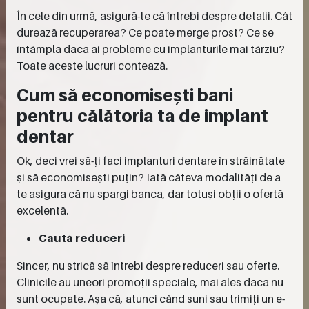
În cele din urmă, asigură-te că întrebi despre detalii. Cât
durează recuperarea? Ce poate merge prost? Ce se
întâmplă dacă ai probleme cu implanturile mai târziu?
Toate aceste lucruri contează.
Cum să economisești bani
pentru călătoria ta de implant
dentar
Ok, deci vrei să-ți faci implanturi dentare în străinătate
și să economisești puțin? Iată câteva modalități de a
te asigura că nu spargi banca, dar totuși obții o ofertă
excelentă.
Caută reduceri
Sincer, nu strică să întrebi despre reduceri sau oferte.
Clinicile au uneori promoții speciale, mai ales dacă nu
sunt ocupate. Așa că, atunci când suni sau trimiți un e-