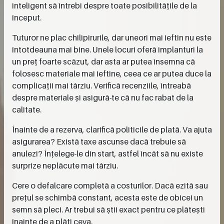
inteligent să întrebi despre toate posibilitățile de la
început.
Tuturor ne plac chilipirurile, dar uneori mai ieftin nu este
întotdeauna mai bine. Unele locuri oferă implanturi la
un preț foarte scăzut, dar asta ar putea însemna că
folosesc materiale mai ieftine, ceea ce ar putea duce la
complicații mai târziu. Verifică recenziile, întreabă
despre materiale și asigură-te că nu fac rabat de la
calitate.
Înainte de a rezerva, clarifică politicile de plată. Va ajuta
asigurarea? Există taxe ascunse dacă trebuie să
anulezi? Înțelege-le din start, astfel încât să nu existe
surprize neplăcute mai târziu.
Cere o defalcare completă a costurilor. Dacă ezită sau
prețul se schimbă constant, acesta este de obicei un
semn să pleci. Ar trebui să știi exact pentru ce plătești
înainte de a plăti ceva.