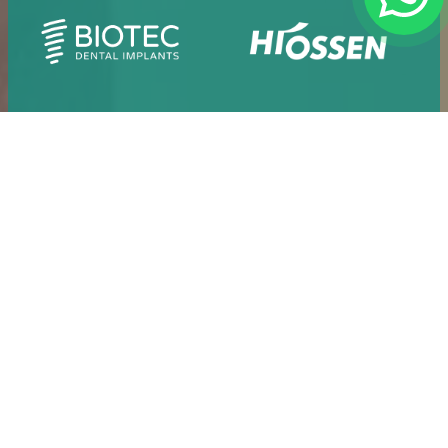
BioTec Dental Implants
Hiossen Dental Im
Straumann Dental Implants
Nobel Biocare Den
MegaGen Dental Implants
Zâmbete Radiante, Capturate