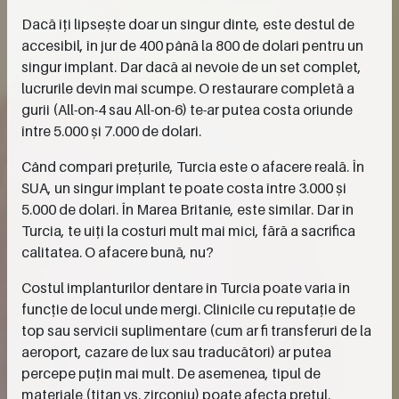
Dacă îți lipsește doar un singur dinte, este destul de
accesibil, în jur de 400 până la 800 de dolari pentru un
singur implant. Dar dacă ai nevoie de un set complet,
lucrurile devin mai scumpe. O restaurare completă a
gurii (All-on-4 sau All-on-6) te-ar putea costa oriunde
între 5.000 și 7.000 de dolari.
Când compari prețurile, Turcia este o afacere reală. În
SUA, un singur implant te poate costa între 3.000 și
5.000 de dolari. În Marea Britanie, este similar. Dar în
Turcia, te uiți la costuri mult mai mici, fără a sacrifica
calitatea. O afacere bună, nu?
Costul implanturilor dentare în Turcia poate varia în
funcție de locul unde mergi. Clinicile cu reputație de
top sau servicii suplimentare (cum ar fi transferuri de la
aeroport, cazare de lux sau traducători) ar putea
percepe puțin mai mult. De asemenea, tipul de
materiale (titan vs. zirconiu) poate afecta prețul.