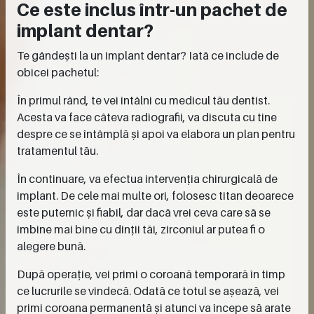
Ce este inclus într-un pachet de
implant dentar?
Te gândești la un implant dentar? Iată ce include de
obicei pachetul:
În primul rând, te vei întâlni cu medicul tău dentist.
Acesta va face câteva radiografii, va discuta cu tine
despre ce se întâmplă și apoi va elabora un plan pentru
tratamentul tău.
În continuare, va efectua intervenția chirurgicală de
implant. De cele mai multe ori, folosesc titan deoarece
este puternic și fiabil, dar dacă vrei ceva care să se
îmbine mai bine cu dinții tăi, zirconiul ar putea fi o
alegere bună.
După operație, vei primi o coroană temporară în timp
ce lucrurile se vindecă. Odată ce totul se așează, vei
primi coroana permanentă și atunci va începe să arate