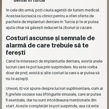
dentar în Turcia
În cele din urmă, poți căuta agenții de turism medical.
Acestea lucrează cu clinici pentru a oferi oferte de
pachete de implanturi dentare în Turcia și te-ar putea
ajuta chiar să găsești reduceri la zboruri și cazare.
Costuri ascunse și semnale de
alarmă de care trebuie să te
ferești
Când te interesezi de implanturile dentare, există unele
lucruri care te pot lua prin surprindere. Nu este vorba
doar de preț; există și alte costuri la care s-ar putea să
nu te aștepți.
Uneori, îți vor spune despre lucruri suplimentare, cum ar
fi grefele osoase sau liftingurile sinusale, care ar putea
fi esențiale, dar nu sunt întotdeauna menționate din
start. Aceste completări te pot surprinde, așa că este