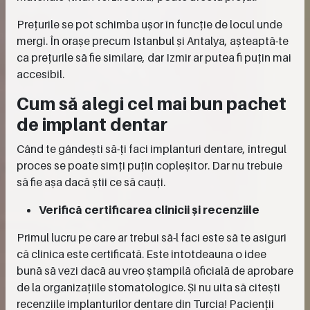
Prețurile se pot schimba ușor în funcție de locul unde
mergi. În orașe precum Istanbul și Antalya, așteaptă-te
ca prețurile să fie similare, dar Izmir ar putea fi puțin mai
accesibil.
Cum să alegi cel mai bun pachet
de implant dentar
Când te gândești să-ți faci implanturi dentare, întregul
proces se poate simți puțin copleșitor. Dar nu trebuie
să fie așa dacă știi ce să cauți.
Verifică certificarea clinicii și recenziile
Primul lucru pe care ar trebui să-l faci este să te asiguri
că clinica este certificată. Este întotdeauna o idee
bună să vezi dacă au vreo ștampilă oficială de aprobare
de la organizațiile stomatologice. Și nu uita să citești
recenziile implanturilor dentare din Turcia! Pacienții