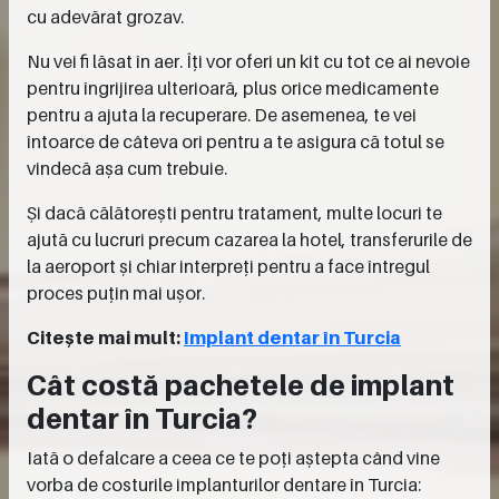
cu adevărat grozav.
Nu vei fi lăsat în aer. Îți vor oferi un kit cu tot ce ai nevoie
pentru îngrijirea ulterioară, plus orice medicamente
pentru a ajuta la recuperare. De asemenea, te vei
întoarce de câteva ori pentru a te asigura că totul se
vindecă așa cum trebuie.
Și dacă călătorești pentru tratament, multe locuri te
ajută cu lucruri precum cazarea la hotel, transferurile de
la aeroport și chiar interpreți pentru a face întregul
proces puțin mai ușor.
Citește mai mult:
Implant dentar în Turcia
Cât costă pachetele de implant
dentar în Turcia?
Iată o defalcare a ceea ce te poți aștepta când vine
vorba de costurile implanturilor dentare în Turcia: