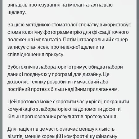
випадків протезування на імплантатах на всю
щелепу.
За цією методикою стоматолог спочатку використовує
стоматологічну фотограмметрію для фіксації точного
положення імплантатів. Потім інтраоральний сканер
записує стан ясен, протилежної щелепи та
співвідношення прикусу.
Зуботехнічна лабораторія отримує обидва набори
даних і поєднує їх у програмі для дизайну. Це
дозволяє техніку розробити тимчасовий або
постійний протез з більш надійним приляганням.
Цей протокол може скоротити час у кріслі, покращити
комунікацію з лабораторією та допомогти досягти
більш прогнозованих результатів протезування.
Для пацієнтів це часто означає меншу кількість
візитів, менше корекцій і комфортнішу фінальну