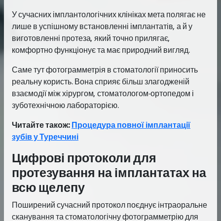
У сучасних імплантологічних клініках мета полягає не
лише в успішному встановленні імплантатів, а й у
виготовленні протеза, який точно прилягає,
комфортно функціонує та має природний вигляд.
Саме тут фотограмметрія в стоматології приносить
реальну користь. Вона сприяє більш злагодженій
взаємодії між хірургом, стоматологом-ортопедом і
зуботехнічною лабораторією.
Читайте також:
Процедура повної імплантації
зубів у Туреччині
Цифрові протоколи для
протезування на імплантатах на
всю щелепу
Поширений сучасний протокол поєднує інтраоральне
сканування та стоматологічну фотограмметрію для