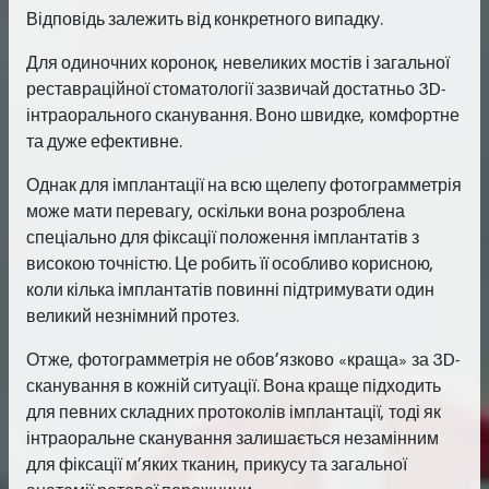
Відповідь залежить від конкретного випадку.
Для одиночних коронок, невеликих мостів і загальної
реставраційної стоматології зазвичай достатньо 3D-
інтраорального сканування. Воно швидке, комфортне
та дуже ефективне.
Однак для імплантації на всю щелепу фотограмметрія
може мати перевагу, оскільки вона розроблена
спеціально для фіксації положення імплантатів з
високою точністю. Це робить її особливо корисною,
коли кілька імплантатів повинні підтримувати один
великий незнімний протез.
Отже, фотограмметрія не обов’язково «краща» за 3D-
сканування в кожній ситуації. Вона краще підходить
для певних складних протоколів імплантації, тоді як
інтраоральне сканування залишається незамінним
для фіксації м’яких тканин, прикусу та загальної