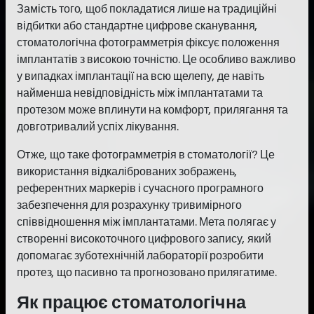
Замість того, щоб покладатися лише на традиційні
відбитки або стандартне цифрове сканування,
стоматологічна фотограмметрія фіксує положення
імплантатів з високою точністю. Це особливо важливо
у випадках імплантації на всю щелепу, де навіть
найменша невідповідність між імплантатами та
протезом може вплинути на комфорт, прилягання та
довготривалий успіх лікування.
Отже, що таке фотограмметрія в стоматології? Це
використання відкаліброваних зображень,
референтних маркерів і сучасного програмного
забезпечення для розрахунку тривимірного
співвідношення між імплантатами. Мета полягає у
створенні високоточного цифрового запису, який
допомагає зуботехнічній лабораторії розробити
протез, що пасивно та прогнозовано прилягатиме.
Як працює стоматологічна