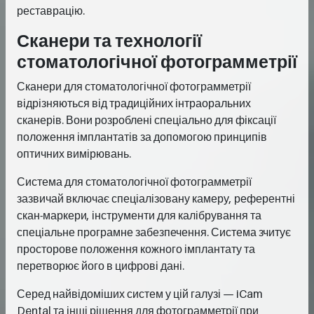
реставрацію.
Сканери та технології
стоматологічної фотограмметрії
Сканери для стоматологічної фотограмметрії
відрізняються від традиційних інтраоральних
сканерів. Вони розроблені спеціально для фіксації
положення імплантатів за допомогою принципів
оптичних вимірювань.
Система для стоматологічної фотограмметрії
зазвичай включає спеціалізовану камеру, референтні
скан-маркери, інструменти для калібрування та
спеціальне програмне забезпечення. Система зчитує
просторове положення кожного імплантату та
перетворює його в цифрові дані.
Серед найвідоміших систем у цій галузі — iCam
Dental та інші рішення для фотограмметрії при