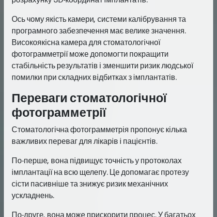
Ось чому якість камери, системи калібрування та
програмного забезпечення має велике значення.
Високоякісна камера для стоматологічної
фотограмметрії може допомогти покращити
стабільність результатів і зменшити ризик людської
помилки при складних відбитках з імплантатів.
Переваги стоматологічної
фотограмметрії
Стоматологічна фотограмметрія пропонує кілька
важливих переваг для лікарів і пацієнтів.
По-перше, вона підвищує точність у протоколах
імплантації на всю щелепу. Це допомагає протезу
сісти пасивніше та знижує ризик механічних
ускладнень.
По-друге, вона може прискорити процес. У багатьох