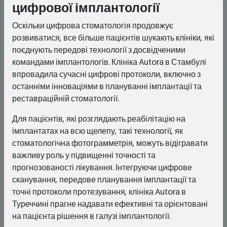
цифрової імплантології
Оскільки цифрова стоматологія продовжує
розвиватися, все більше пацієнтів шукають клініки, які
поєднують передові технології з досвідченими
командами імплантологів. Клініка Autora в Стамбулі
впровадила сучасні цифрові протоколи, включно з
останніми інноваціями в плануванні імплантації та
реставраційній стоматології.
Для пацієнтів, які розглядають реабілітацію на
імплантатах на всю щелепу, такі технології, як
стоматологічна фотограмметрія, можуть відігравати
важливу роль у підвищенні точності та
прогнозованості лікування. Інтегруючи цифрове
сканування, передове планування імплантації та
точні протоколи протезування, клініка Autora в
Туреччині прагне надавати ефективні та орієнтовані
на пацієнта рішення в галузі імплантології.