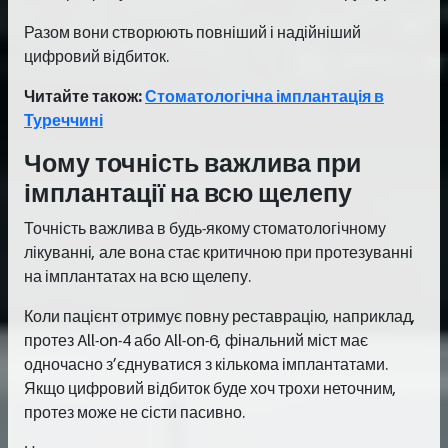
Разом вони створюють повніший і надійніший
цифровий відбиток.
Читайте також:
Стоматологічна імплантація в
Туреччині
Чому точність важлива при
імплантації на всю щелепу
Точність важлива в будь-якому стоматологічному
лікуванні, але вона стає критичною при протезуванні
на імплантатах на всю щелепу.
Коли пацієнт отримує повну реставрацію, наприклад,
протез All-on-4 або All-on-6, фінальний міст має
одночасно з’єднуватися з кількома імплантатами.
Якщо цифровий відбиток буде хоч трохи неточним,
протез може не сісти пасивно.