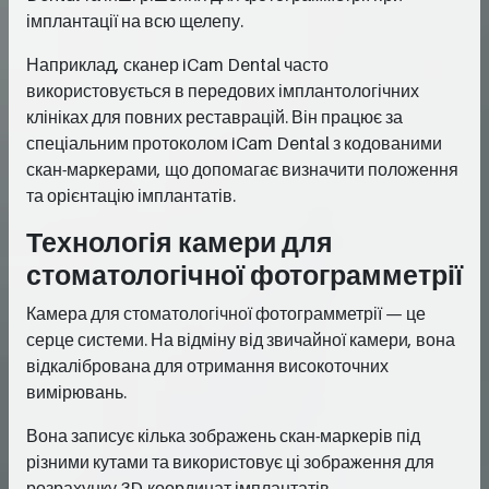
імплантації на всю щелепу.
Наприклад, сканер iCam Dental часто
використовується в передових імплантологічних
клініках для повних реставрацій. Він працює за
спеціальним протоколом iCam Dental з кодованими
скан-маркерами, що допомагає визначити положення
та орієнтацію імплантатів.
Технологія камери для
стоматологічної фотограмметрії
Камера для стоматологічної фотограмметрії — це
серце системи. На відміну від звичайної камери, вона
відкалібрована для отримання високоточних
вимірювань.
Вона записує кілька зображень скан-маркерів під
різними кутами та використовує ці зображення для
розрахунку 3D-координат імплантатів.