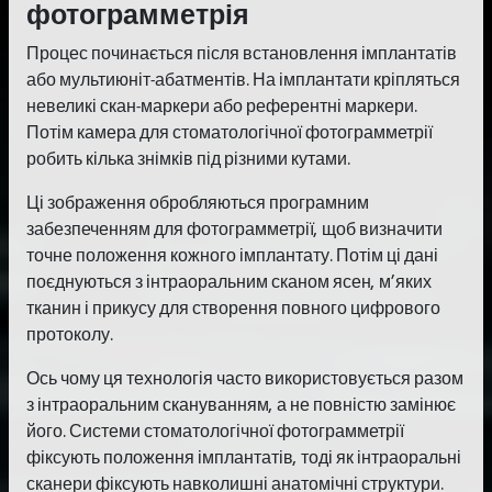
фотограмметрія
Процес починається після встановлення імплантатів
або мультиюніт-абатментів. На імплантати кріпляться
невеликі скан-маркери або референтні маркери.
Потім камера для стоматологічної фотограмметрії
робить кілька знімків під різними кутами.
Ці зображення обробляються програмним
забезпеченням для фотограмметрії, щоб визначити
точне положення кожного імплантату. Потім ці дані
поєднуються з інтраоральним сканом ясен, м’яких
тканин і прикусу для створення повного цифрового
протоколу.
Ось чому ця технологія часто використовується разом
з інтраоральним скануванням, а не повністю замінює
його. Системи стоматологічної фотограмметрії
фіксують положення імплантатів, тоді як інтраоральні
сканери фіксують навколишні анатомічні структури.