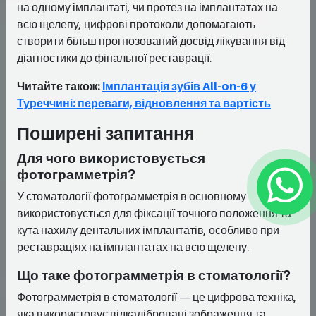
на одному імплантаті, чи протез на імплантатах на
всю щелепу, цифрові протоколи допомагають
створити більш прогнозований досвід лікування від
діагностики до фінальної реставрації.
Читайте також:
Імплантація зубів All-on-6 у
Туреччині: переваги, відновлення та вартість
Поширені запитання
Для чого використовується
фотограмметрія?
У стоматології фотограмметрія в основному
використовується для фіксації точного положення та
кута нахилу дентальних імплантатів, особливо при
реставраціях на імплантатах на всю щелепу.
Що таке фотограмметрія в стоматології?
Фотограмметрія в стоматології — це цифрова техніка,
яка використовує відкалібровані зображення та