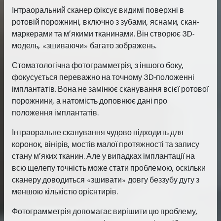
Інтраоральний сканер фіксує видимі поверхні в
ротовій порожнині, включно з зубами, яснами, скан-
маркерами та м’якими тканинами. Він створює 3D-
модель, «зшиваючи» багато зображень.
Стоматологічна фотограмметрія, з іншого боку,
фокусується переважно на точному 3D-положенні
імплантатів. Вона не замінює сканування всієї ротової
порожнини, а натомість доповнює дані про
положення імплантатів.
Інтраоральне сканування чудово підходить для
коронок, вінірів, мостів малої протяжності та запису
стану м’яких тканин. Але у випадках імплантації на
всю щелепу точність може стати проблемою, оскільки
сканеру доводиться «зшивати» довгу беззубу дугу з
меншою кількістю орієнтирів.
Фотограмметрія допомагає вирішити цю проблему,