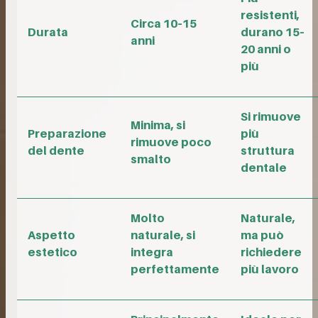
resistenti,
Circa 10–15
Durata
durano 15–
anni
20 anni o
più
Si rimuove
Minima, si
Preparazione
più
rimuove poco
del dente
struttura
smalto
dentale
Molto
Naturale,
Aspetto
naturale, si
ma può
estetico
integra
richiedere
perfettamente
più lavoro