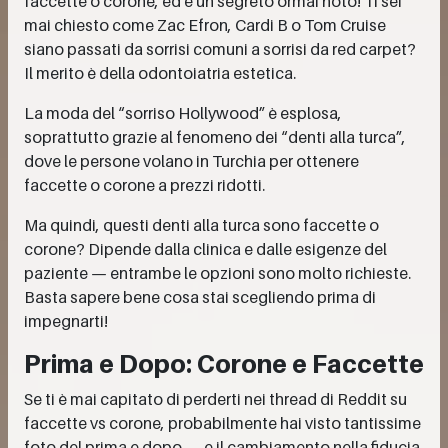
faccette o corone, ed è un segreto ormai noto! Ti sei
mai chiesto come Zac Efron, Cardi B o Tom Cruise
siano passati da sorrisi comuni a sorrisi da red carpet?
Il merito è della odontoiatria estetica.
La moda del “sorriso Hollywood” è esplosa,
soprattutto grazie al fenomeno dei “denti alla turca”,
dove le persone volano in Turchia per ottenere
faccette o corone a prezzi ridotti.
Ma quindi, questi denti alla turca sono faccette o
corone? Dipende dalla clinica e dalle esigenze del
paziente — entrambe le opzioni sono molto richieste.
Basta sapere bene cosa stai scegliendo prima di
impegnarti!
Prima e Dopo: Corone e Faccette
Se ti è mai capitato di perderti nei thread di Reddit su
faccette vs corone, probabilmente hai visto tantissime
foto del prima e dopo — e il cambiamento nella fiducia