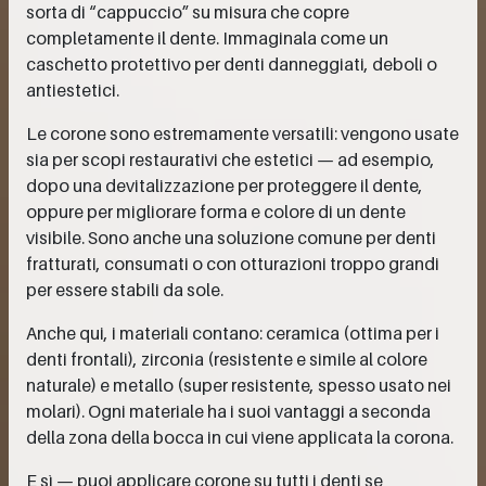
sorta di “cappuccio” su misura che copre
completamente il dente. Immaginala come un
caschetto protettivo per denti danneggiati, deboli o
antiestetici.
Le corone sono estremamente versatili: vengono usate
sia per scopi restaurativi che estetici — ad esempio,
dopo una devitalizzazione per proteggere il dente,
oppure per migliorare forma e colore di un dente
visibile. Sono anche una soluzione comune per denti
fratturati, consumati o con otturazioni troppo grandi
per essere stabili da sole.
Anche qui, i materiali contano: ceramica (ottima per i
denti frontali), zirconia (resistente e simile al colore
naturale) e metallo (super resistente, spesso usato nei
molari). Ogni materiale ha i suoi vantaggi a seconda
della zona della bocca in cui viene applicata la corona.
E sì — puoi applicare corone su tutti i denti se